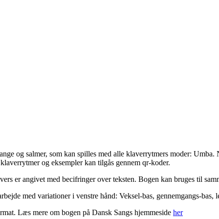
nge og salmer, som kan spilles med alle klaverrytmers moder: Umba. No
e klaverrytmer og eksempler kan tilgås gennem qr-koder.
 vers er angivet med becifringer over teksten. Bogen kan bruges til sam
 arbejde med variationer i venstre hånd: Veksel-bas, gennemgangs-bas, l
y format. Læs mere om bogen på Dansk Sangs hjemmeside
her