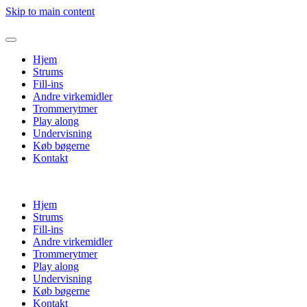
Skip to main content
Hjem
Strums
Fill-ins
Andre virkemidler
Trommerytmer
Play along
Undervisning
Køb bøgerne
Kontakt
Hjem
Strums
Fill-ins
Andre virkemidler
Trommerytmer
Play along
Undervisning
Køb bøgerne
Kontakt