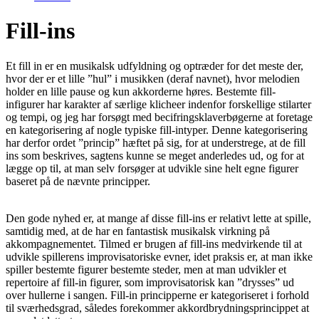
Fill-ins
Et fill in er en musikalsk udfyldning og optræder for det meste der,
hvor der er et lille ”hul” i musikken (deraf navnet), hvor melodien
holder en lille pause og kun akkorderne høres. Bestemte fill-
infigurer har karakter af særlige klicheer indenfor forskellige stilarter
og tempi, og jeg har forsøgt med becifringsklaverbøgerne at foretage
en kategorisering af nogle typiske fill-intyper. Denne kategorisering
har derfor ordet ”princip” hæftet på sig, for at understrege, at de fill
ins som beskrives, sagtens kunne se meget anderledes ud, og for at
lægge op til, at man selv forsøger at udvikle sine helt egne figurer
baseret på de nævnte principper.
Den gode nyhed er, at mange af disse fill-ins er relativt lette at spille,
samtidig med, at de har en fantastisk musikalsk virkning på
akkompagnementet. Tilmed er brugen af fill-ins medvirkende til at
udvikle spillerens improvisatoriske evner, idet praksis er, at man ikke
spiller bestemte figurer bestemte steder, men at man udvikler et
repertoire af fill-in figurer, som improvisatorisk kan ”drysses” ud
over hullerne i sangen. Fill-in principperne er kategoriseret i forhold
til sværhedsgrad, således forekommer akkordbrydningsprincippet at