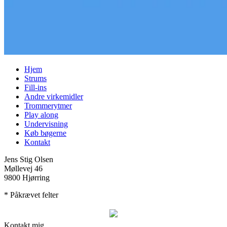
Hjem
Strums
Fill-ins
Andre virkemidler
Trommerytmer
Play along
Undervisning
Køb bøgerne
Kontakt
Jens Stig Olsen
Møllevej 46
9800 Hjørring
* Påkrævet felter
Kontakt mig